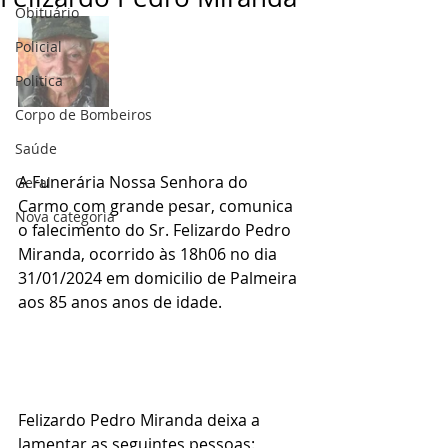
Obituário
Policial
Politica
Corpo de Bombeiros
Saúde
A Funerária Nossa Senhora do 
Geral
Carmo com grande pesar, comunica 
Nova categoria
o falecimento do Sr. Felizardo Pedro 
Miranda, ocorrido às 18h06 no dia 
31/01/2024 em domicilio de Palmeira 
aos 85 anos anos de idade.
Felizardo Pedro Miranda deixa a 
lamentar as seguintes pessoas: