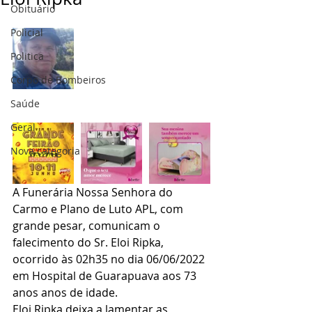
Obituário
Policial
Politica
Corpo de Bombeiros
Saúde
Geral
Nova categoria
A Funerária Nossa Senhora do 
Carmo e Plano de Luto APL, com 
grande pesar, comunicam o 
falecimento do Sr. Eloi Ripka, 
ocorrido às 02h35 no dia 06/06/2022 
em Hospital de Guarapuava aos 73 
anos anos de idade.
Eloi Ripka deixa a lamentar as 