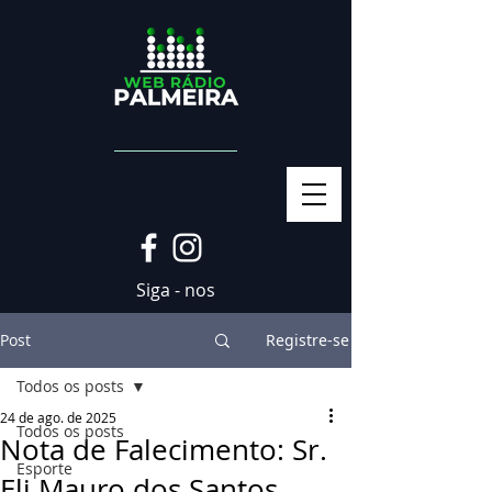
Siga - nos
Post
Registre-se
Todos os posts
24 de ago. de 2025
Todos os posts
Nota de Falecimento: Sr.
Esporte
Eli Mauro dos Santos