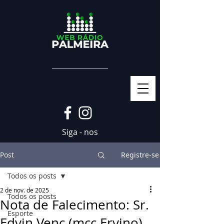
Siga - nos
Post
Registre-se
Todos os posts
2 de nov. de 2025
Todos os posts
Nota de Falecimento: Sr.
Esporte
Edvin Venc (mcc Ervino)