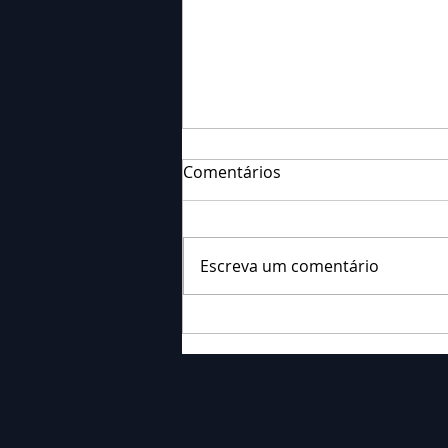
Comentários
Escreva um comentário
Falecimento: Sra. Alice
Barauce Schon