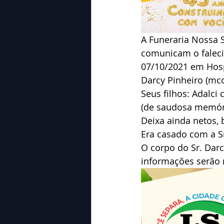
A Funeraria Nossa 
comunicam o falecim
07/10/2021 em Hosp
Darcy Pinheiro (mcc
Seus filhos: Adalci c
(de saudosa memór
Deixa ainda netos, 
Era casado com a Sr
O corpo do Sr. Dar
informações serão 