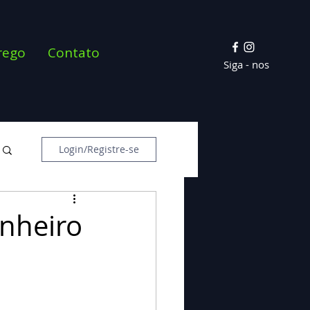
rego
Contato
Siga - nos
Login/Registre-se
inheiro