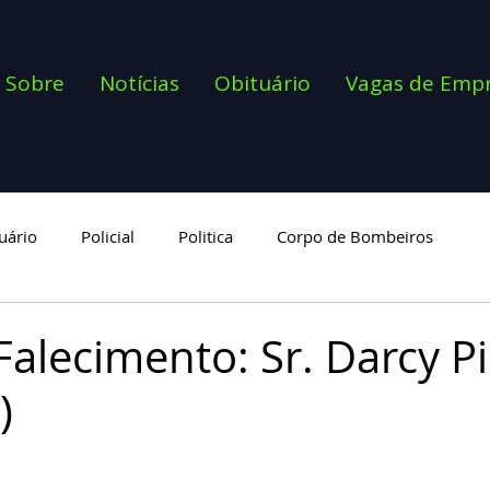
Sobre
Notícias
Obituário
Vagas de Emp
uário
Policial
Politica
Corpo de Bombeiros
goria
Falecimento: Sr. Darcy P
)