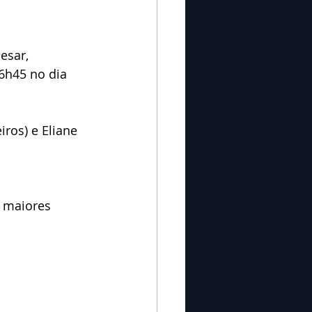
esar, 
6h45 no dia 
eiros) e Eliane 
 maiores 