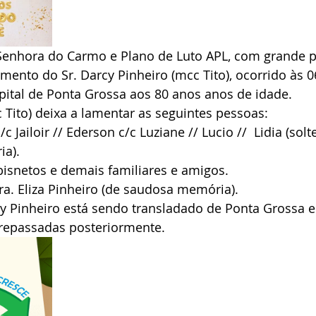
Senhora do Carmo e Plano de Luto APL, com grande p
ento do Sr. Darcy Pinheiro (mcc Tito), ocorrido às 0
ital de Ponta Grossa aos 80 anos anos de idade.
 Tito) deixa a lamentar as seguintes pessoas:
/c Jailoir // Ederson c/c Luziane // Lucio //  Lidia (solt
ia).
bisnetos e demais familiares e amigos.
a. Eliza Pinheiro (de saudosa memória).
cy Pinheiro está sendo transladado de Ponta Grossa e
repassadas posteriormente.