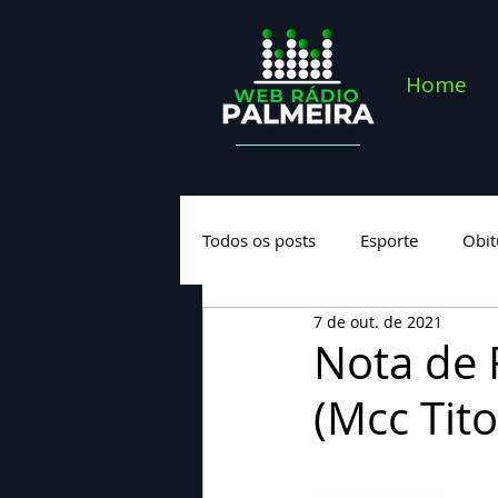
Home
Todos os posts
Esporte
Obit
7 de out. de 2021
Saúde
Geral
Nova cate
Nota de 
(Mcc Tito