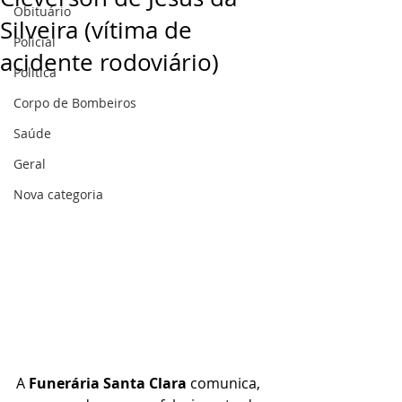
Obituário
Silveira (vítima de
Policial
acidente rodoviário)
Politica
Corpo de Bombeiros
Saúde
Geral
Nova categoria
A 
Funerária Santa Clara
 comunica, 