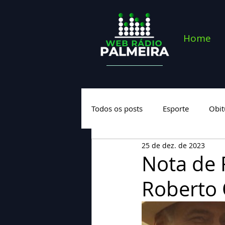
Home
Todos os posts
Esporte
Obit
25 de dez. de 2023
Saúde
Geral
Nova cate
Nota de 
Roberto