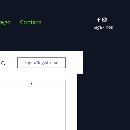
rego
Contato
Siga - nos
Login/Registre-se