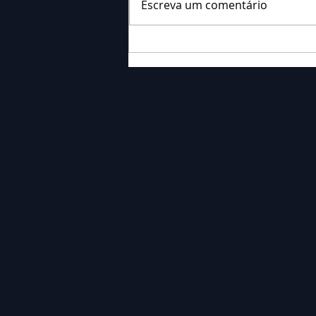
Escreva um comentário
Falecimento: Sra. Alice
Barauce Schon