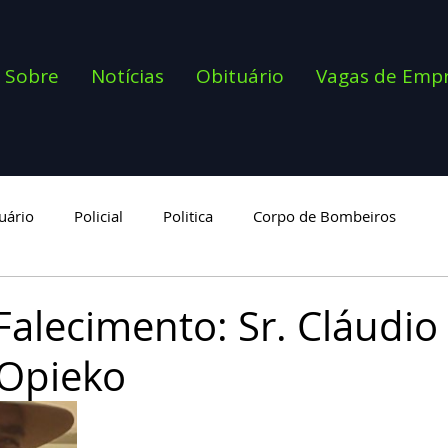
Sobre
Notícias
Obituário
Vagas de Emp
uário
Policial
Politica
Corpo de Bombeiros
goria
Falecimento: Sr. Cláudio
 Opieko