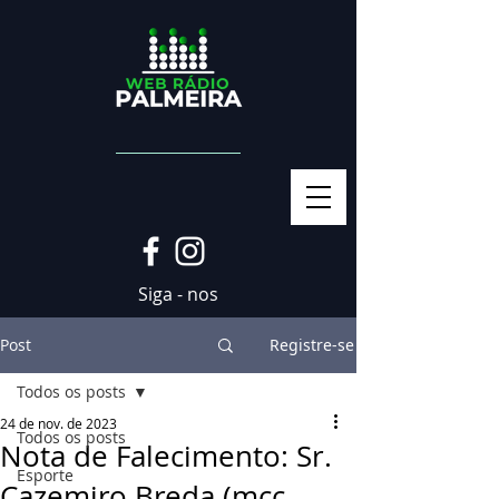
Siga - nos
Post
Registre-se
Todos os posts
24 de nov. de 2023
Todos os posts
Nota de Falecimento: Sr.
Esporte
Cazemiro Breda (mcc