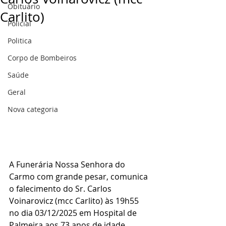
Obituário
Carlito)
Policial
Politica
Corpo de Bombeiros
Saúde
Geral
Nova categoria
A Funerária Nossa Senhora do 
Carmo com grande pesar, comunica 
o falecimento do Sr. Carlos 
Voinarovicz (mcc Carlito) às 19h55 
no dia 03/12/2025 em Hospital de 
Palmeira aos 73 anos de idade.