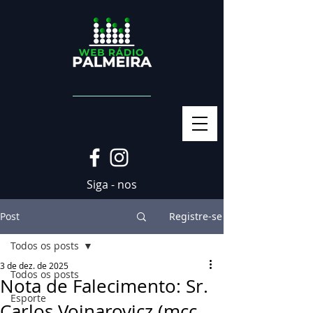
Siga - nos
Post
Registre-se
Todos os posts
3 de dez. de 2025
Todos os posts
Nota de Falecimento: Sr.
Esporte
Carlos Voinarovicz (mcc