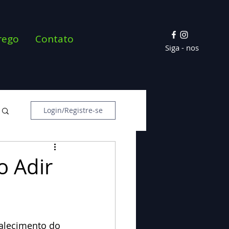
rego
Contato
Siga - nos
Login/Registre-se
o Adir
alecimento do 