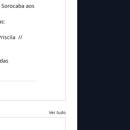
e Sorocaba aos 
as:
iscila  //  
das 
Ver tudo