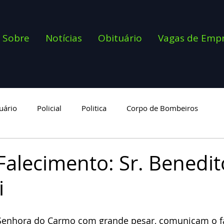
Sobre
Notícias
Obituário
Vagas de Emp
uário
Policial
Politica
Corpo de Bombeiros
goria
Falecimento: Sr. Benedit
i
Senhora do Carmo com grande pesar, comunicam o f