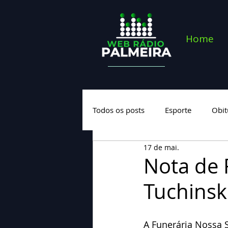
Home
Todos os posts
Esporte
Obit
17 de mai.
Saúde
Geral
Nova cate
Nota de 
Tuchinsk
A Funerária Nossa 