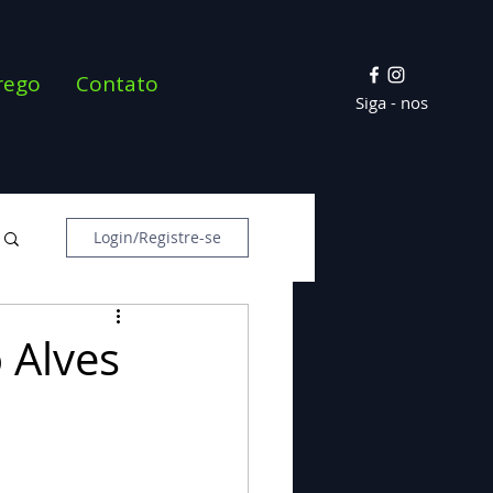
rego
Contato
Siga - nos
Login/Registre-se
 Alves