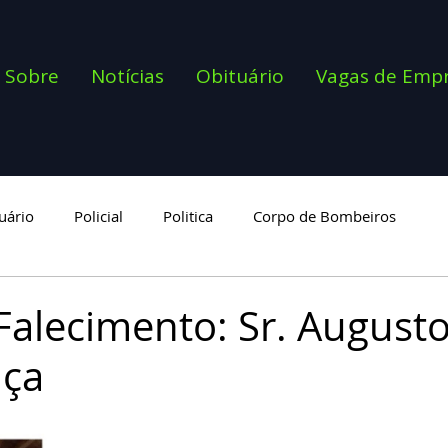
Sobre
Notícias
Obituário
Vagas de Emp
uário
Policial
Politica
Corpo de Bombeiros
goria
Falecimento: Sr. Augusto
nça