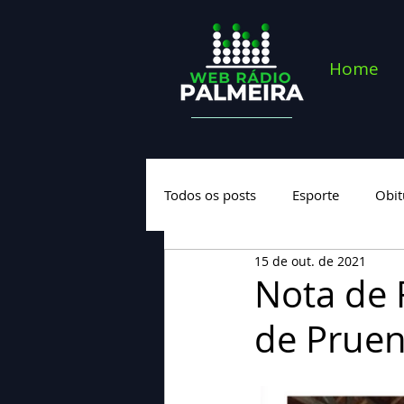
Home
Todos os posts
Esporte
Obit
15 de out. de 2021
Saúde
Geral
Nova cate
Nota de 
de Prue