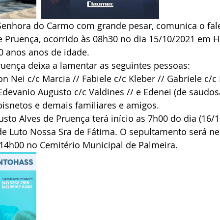
Senhora do Carmo com grande pesar, comunica o fal
e Pruença, ocorrido às 08h30 no dia 15/10/2021 em H
0 anos anos de idade.
ruença deixa a lamentar as seguintes pessoas:
n Nei c/c Marcia // Fabiele c/c Kleber // Gabriele c/c 
 Edevanio Augusto c/c Valdines // e Edenei (de saudo
bisnetos e demais familiares e amigos.
usto Alves de Pruença terá início as 7h00 do dia (16/1
e Luto Nossa Sra de Fátima. O sepultamento será ne
 14h00 no Cemitério Municipal de Palmeira.