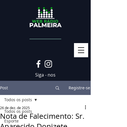
Siga - nos
Post
Registre-se
Todos os posts
26 de dez. de 2025
Todos os posts
Nota de Falecimento: Sr.
Esporte
Aparecido Donizete