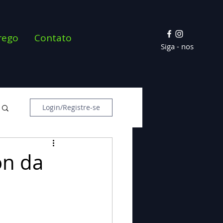
rego
Contato
Siga - nos
Login/Registre-se
on da