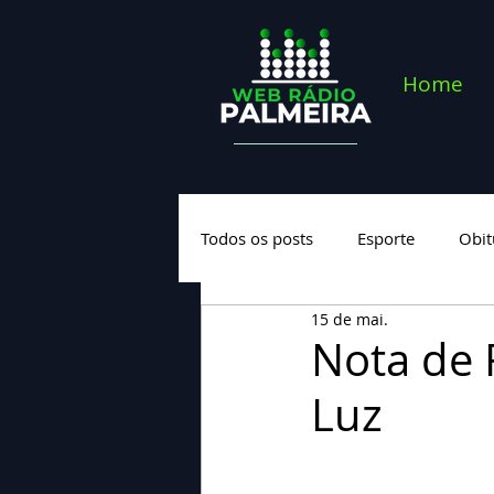
Home
Todos os posts
Esporte
Obit
15 de mai.
Saúde
Geral
Nova cate
Nota de 
Luz