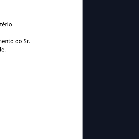
tério 
ento do Sr. 
de.