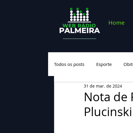
Home
Todos os posts
Esporte
Obit
31 de mar. de 2024
Saúde
Geral
Nova cate
Nota de 
Plucinski