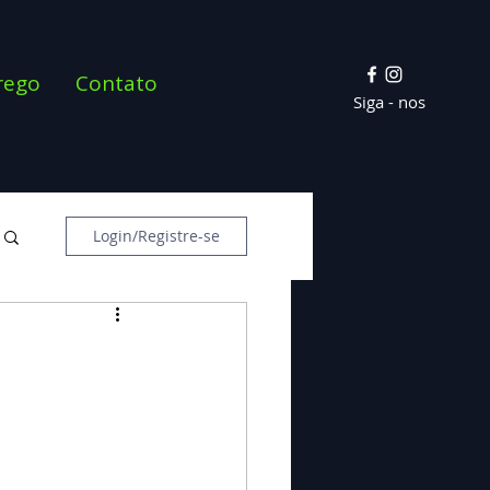
rego
Contato
Siga - nos
Login/Registre-se