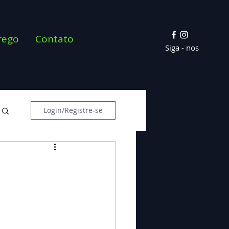
rego
Contato
Siga - nos
Login/Registre-se