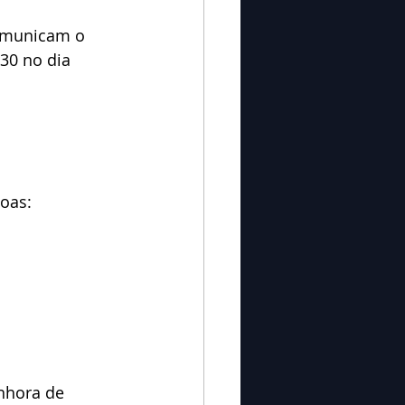
omunicam o 
h30 no dia 
soas:
nhora de 