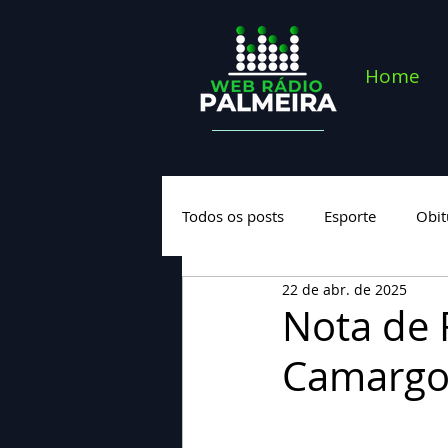
Home
Todos os posts
Esporte
Obit
22 de abr. de 2025
Saúde
Geral
Nova cate
Nota de F
Camargo 