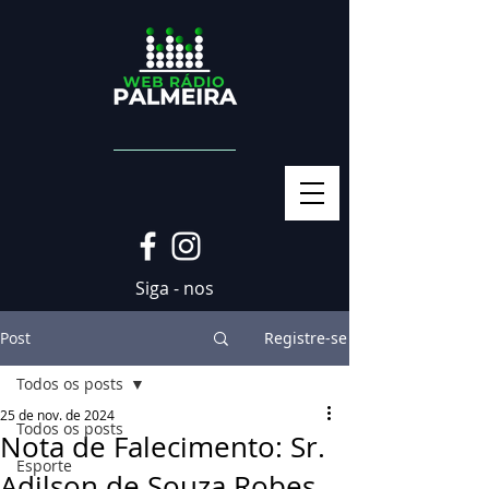
Siga - nos
Post
Registre-se
Todos os posts
25 de nov. de 2024
Todos os posts
Nota de Falecimento: Sr.
Esporte
Adilson de Souza Robes