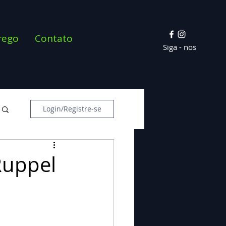
rego
Contato
Siga - nos
Login/Registre-se
Ruppel