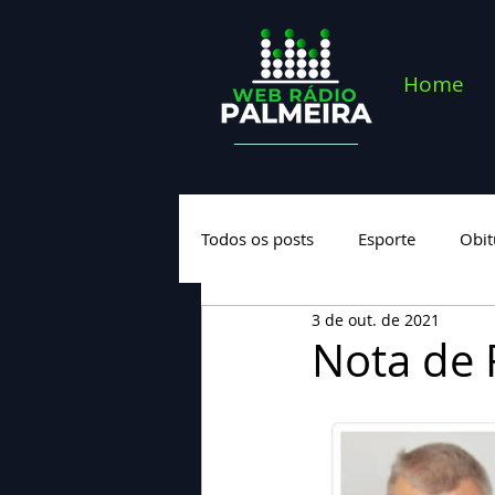
Home
Todos os posts
Esporte
Obit
3 de out. de 2021
Saúde
Geral
Nova cate
Nota de 