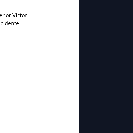
nor Victor 
acidente 