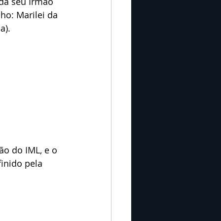
da seu Irmão 
ho: Marilei da 
a).
ão do IML, e o 
inido pela 