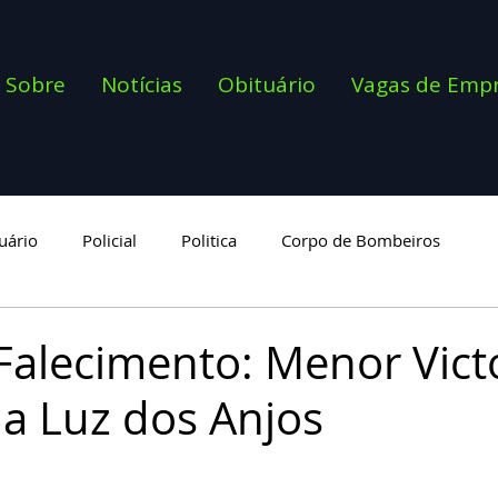
Sobre
Notícias
Obituário
Vagas de Emp
uário
Policial
Politica
Corpo de Bombeiros
goria
Falecimento: Menor Vict
da Luz dos Anjos