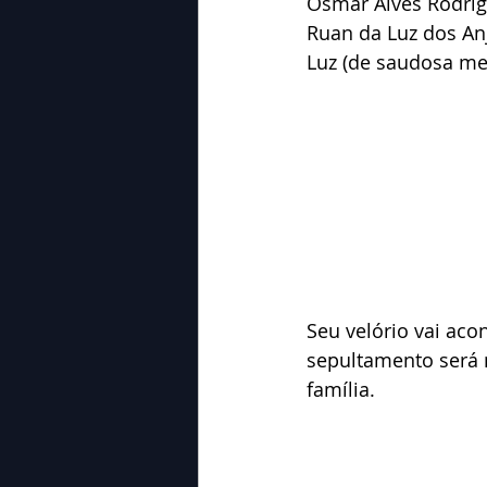
Osmar Alves Rodrig
Ruan da Luz dos Anj
Luz (de saudosa me
Seu velório vai aco
sepultamento será n
família.