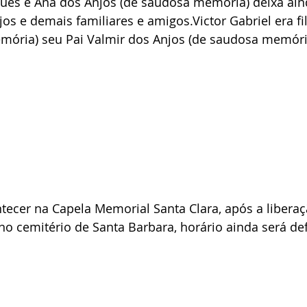
ues e Ana dos Anjos (de saudosa memória) deixa ain
os e demais familiares e amigos.Victor Gabriel era fil
mória) seu Pai Valmir dos Anjos (de saudosa memóri
ntecer na Capela Memorial Santa Clara, após a liberaç
o cemitério de Santa Barbara, horário ainda será def