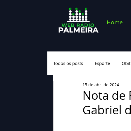
Home
Todos os posts
Esporte
Obit
15 de abr. de 2024
Saúde
Geral
Nova cate
Nota de 
Gabriel 