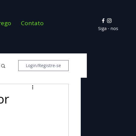
rego
Contato
Siga - nos
Login/Registre-se
or