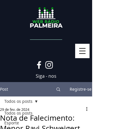
Siga - nos
Post
Registre-se
Todos os posts
29 de fev. de 2024
Todos os posts
Nota de Falecimento:
Esporte
Menor Ravi Schweigert