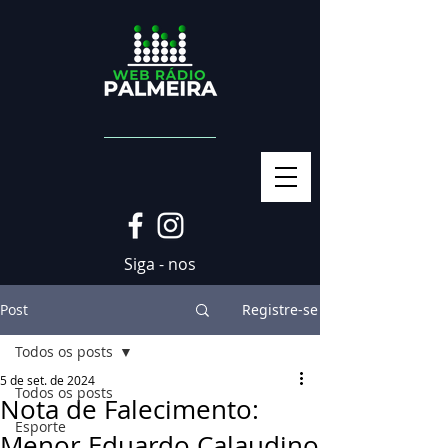
Siga - nos
Post
Registre-se
Todos os posts
5 de set. de 2024
Todos os posts
Nota de Falecimento:
Esporte
Menor Eduardo Calaudino