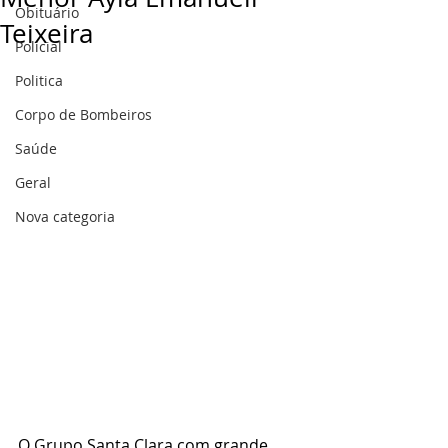
Obituário
Teixeira
Policial
Politica
Corpo de Bombeiros
Saúde
Geral
Nova categoria
O Grupo Santa Clara com grande 