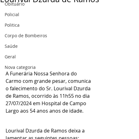
Obituário
Policial
Politica
Corpo de Bombeiros
Saúde
Geral
Nova categoria
A Funerária Nossa Senhora do 
Carmo com grande pesar, comunica 
o falecimento do Sr. Lourival Dzurda 
de Ramos, ocorrido às 11h55 no dia 
27/07/2024 em Hospital de Campo 
Largo aos 54 anos anos de idade.
Lourival Dzurda de Ramos deixa a 
lamentar as seguintes pessoas: