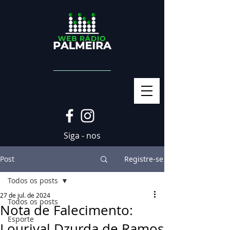
Siga - nos
Post
Registre-se
Todos os posts
27 de jul. de 2024
Todos os posts
Nota de Falecimento:
Esporte
Lourival Dzurda de Ramos