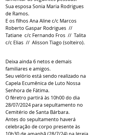
Sua esposa Sonia Maria Rodrigues 
de Ramos.
E os filhos Ana Aline c/c Marcos 
Roberto Gaspar Rodrigues  //  
Tatiane  c/c Fernando Fros  //  Talita  
c/c Elias  //  Alisson Tiago (solteiro).
Deixa ainda 6 netos e demais 
familiares e amigos.
Seu velório está sendo realizado na 
Capela Ecumênica de Luto Nossa 
Senhora de Fátima.
O féretro partirá às 10h00 do dia 
28/07/2024 para sepultamento no 
Cemitério de Santa Bárbara.
Antes do sepultamento haverá 
celebração de corpo presente às 
10h30 de amanhã (28/7/24) na Igreja 