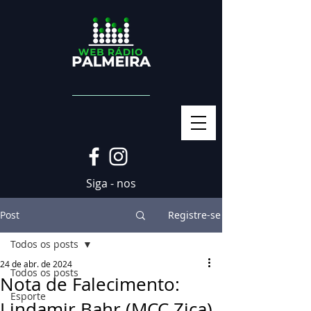
Siga - nos
Post
Registre-se
Todos os posts
24 de abr. de 2024
Todos os posts
Nota de Falecimento:
Esporte
Lindamir Bahr (MCC Zica)