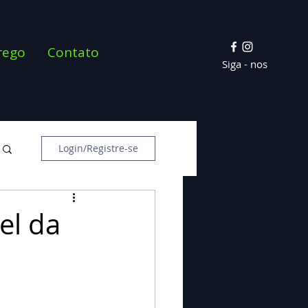
rego
Contato
Siga - nos
Login/Registre-se
el da