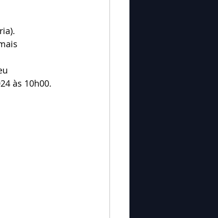
ia).
mais 
eu 
024 às 10h00.