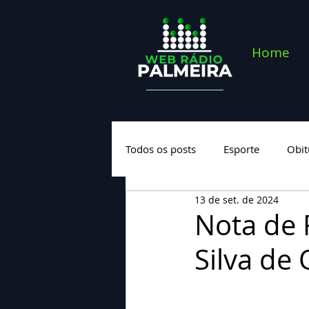
Home
Todos os posts
Esporte
Obit
13 de set. de 2024
Saúde
Geral
Nova cate
Nota de 
Silva de 