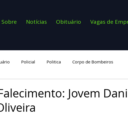
Sobre
Notícias
Obituário
Vagas de Emp
uário
Policial
Politica
Corpo de Bombeiros
goria
Falecimento: Jovem Dani
Oliveira