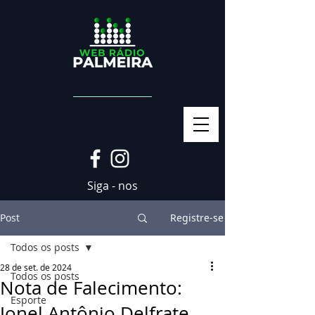
Siga - nos
Post
Registre-se
Todos os posts
28 de set. de 2024
Todos os posts
Nota de Falecimento:
Esporte
Jonel Antônio Delfrate