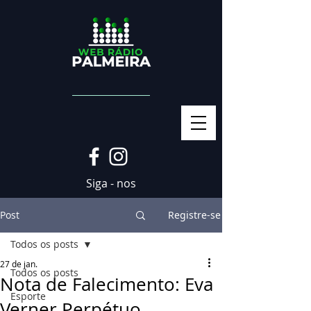
Siga - nos
Post
Registre-se
Todos os posts
27 de jan.
Todos os posts
Nota de Falecimento: Eva
Esporte
Verner Perpétuo