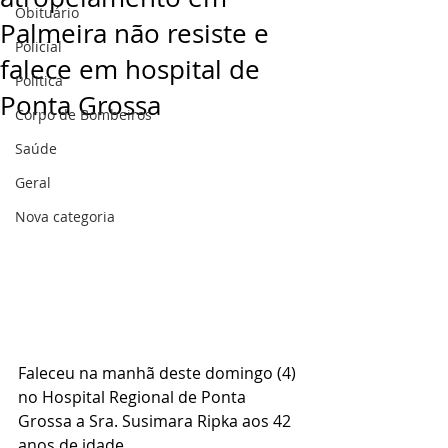
Obituário
Palmeira não resiste e
Policial
falece em hospital de
Politica
Ponta Grossa
Corpo de Bombeiros
Saúde
Geral
Nova categoria
Faleceu na manhã deste domingo (4) 
no Hospital Regional de Ponta 
Grossa a Sra. Susimara Ripka aos 42 
anos de idade.