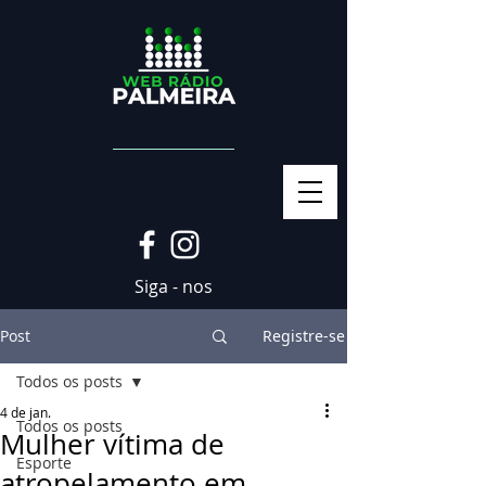
Siga - nos
Post
Registre-se
Todos os posts
4 de jan.
Todos os posts
Mulher vítima de
Esporte
atropelamento em