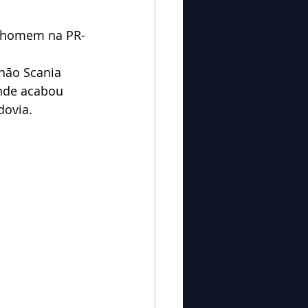
um homem na PR-
hão Scania 
nde acabou 
dovia.