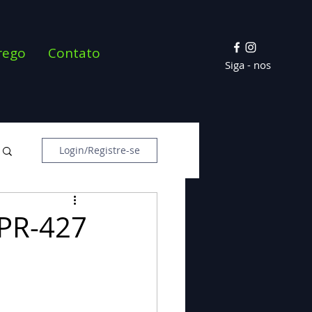
rego
Contato
Siga - nos
Login/Registre-se
 PR-427