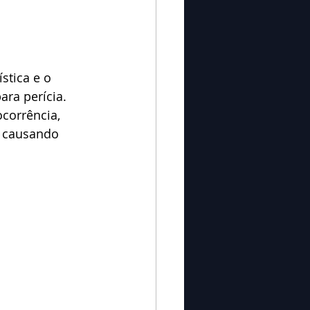
stica e o 
ara perícia.
corrência, 
l causando 