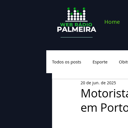
Home
Todos os posts
Esporte
Obit
20 de jun. de 2025
Saúde
Geral
Nova cate
Motorist
em Port