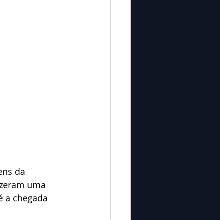
ens da 
fizeram uma 
é a chegada 