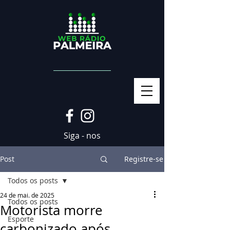
Siga - nos
Post
Registre-se
Todos os posts
24 de mai. de 2025
Todos os posts
Motorista morre
Esporte
carbonizado após