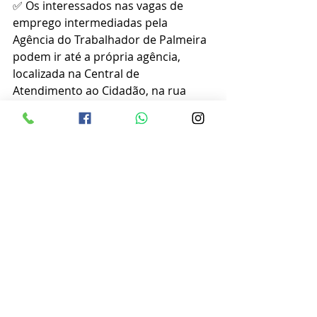
✅ Os interessados nas vagas de 
emprego intermediadas pela 
Agência do Trabalhador de Palmeira 
podem ir até a própria agência, 
localizada na Central de 
Atendimento ao Cidadão, na rua 
Luiza Trombini Malucelli, 134, com 
horário de funcionamento das 8h às 
12h e das 13h às 16h30.
✅ Acompanhe todas as informações 
sobre as vagas pelo site 
https://bit.ly/3RFFS4G
Prefeitura de Palmeira/ Divulgação 