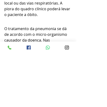
local ou das vias respiratórias. A 
piora do quadro clínico poderá levar 
o paciente a óbito.
O tratamento da pneumonia se dá 
de acordo com o micro-organismo 
causador da doença. Nas 
bacterianas, o antibiótico é uma das 
alternativas, já quando é causada 
por vírus, o tratamento inclui 
oseltamivir, medicamento antiviral 
para tratamento de influenza, e 
medidas medidas de suporte: 
controle de dor, assistência 
psicológica, assistência nutricional, 
reabilitação física, odontologia, 
medicina integrativa.
Informações AEN