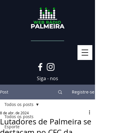
Siga - nos
Post
Registre-se
Todos os posts
8 de abr. de 2024
Todos os posts
Lutadores de Palmeira se
Esporte
destacam no CFC da