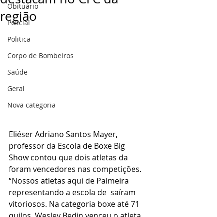
Obituário
região
Policial
Politica
Corpo de Bombeiros
Saúde
Geral
Nova categoria
Eliéser Adriano Santos Mayer, 
professor da Escola de Boxe Big 
Show contou que dois atletas da  
foram vencedores nas competições. 
“Nossos atletas aqui de Palmeira 
representando a escola de  saíram 
vitoriosos. Na categoria boxe até 71 
quilos, Wesley Bedin venceu o atleta 