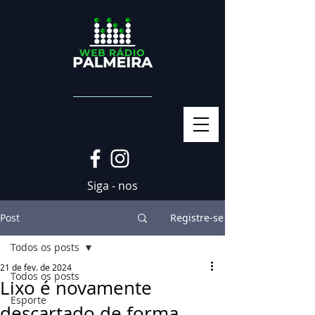
Siga - nos
Post
Registre-se
Todos os posts
21 de fev. de 2024
Todos os posts
Lixo é novamente
Esporte
descartado de forma