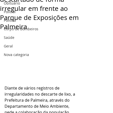
Obituário
irregular em frente ao
Policial
Parque de Exposições em
Politica
Palmeira
Corpo de Bombeiros
Saúde
Geral
Nova categoria
Diante de vários registros de 
irregularidades no descarte de lixo, a 
Prefeitura de Palmeira, através do 
Departamento de Meio Ambiente, 
pede a colaboração da população. 