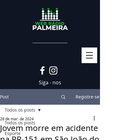
Siga - nos
Post
Registre-se
Todos os posts
28 de mar. de 2024
Todos os posts
Jovem morre em acidente
Esporte
na PR-151 em São João do