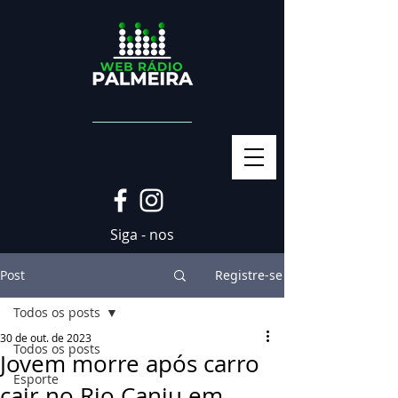
Siga - nos
Post
Registre-se
Todos os posts
30 de out. de 2023
Todos os posts
Jovem morre após carro
Esporte
cair no Rio Caniu em