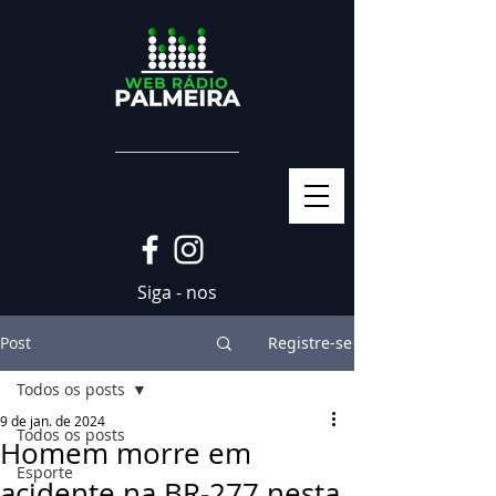
Siga - nos
Post
Registre-se
Todos os posts
9 de jan. de 2024
Todos os posts
Homem morre em
Esporte
acidente na BR-277 nesta