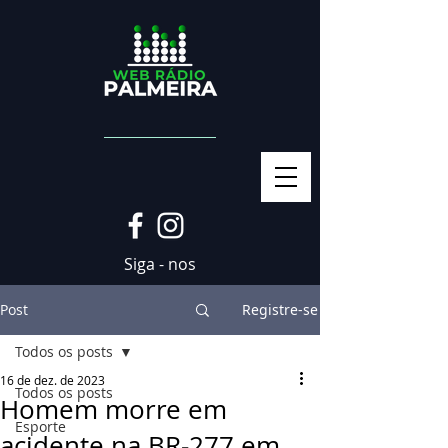
Siga - nos
Post
Registre-se
Todos os posts
16 de dez. de 2023
Todos os posts
Homem morre em
Esporte
acidente na BR-277 em