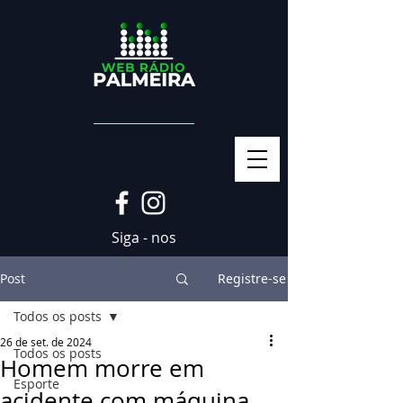
Siga - nos
Post
Registre-se
Todos os posts
26 de set. de 2024
Todos os posts
Homem morre em
Esporte
acidente com máquina