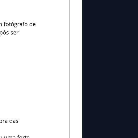
 fotógrafo de 
pós ser 
ora das 
u uma forte 