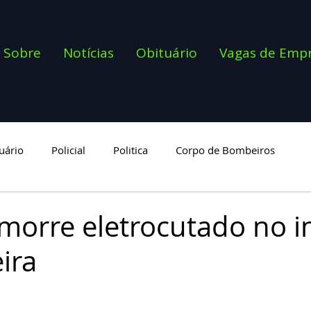
Sobre
Notícias
Obituário
Vagas de Emp
uário
Policial
Politica
Corpo de Bombeiros
goria
rre eletrocutado no in
ira