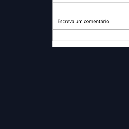
Escreva um comentário
Falecimento: Sra. Alice
Barauce Schon