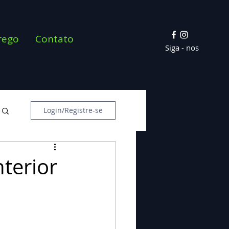
rego
Contato
Siga - nos
Login/Registre-se
terior