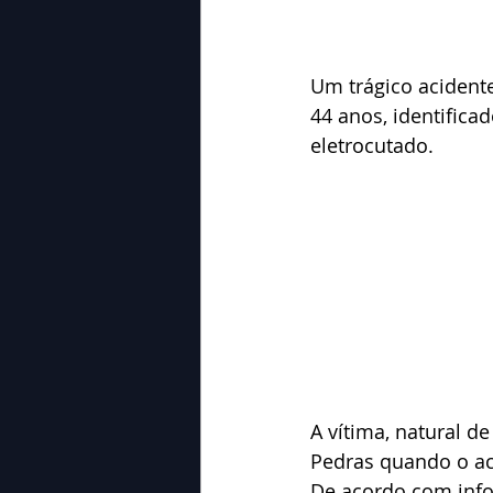
Um trágico acidente
44 anos, identifica
eletrocutado. 
A vítima, natural d
Pedras quando o ac
De acordo com info