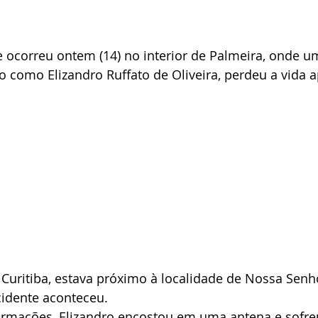
 ocorreu ontem (14) no interior de Palmeira, onde um
do como Elizandro Ruffato de Oliveira, perdeu a vida a
e Curitiba, estava próximo à localidade de Nossa Senh
idente aconteceu.
rmações, Elizandro encostou em uma antena e sofre