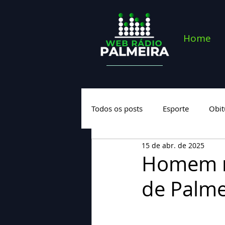
Home
Todos os posts
Esporte
Obit
15 de abr. de 2025
Saúde
Geral
Nova cate
Homem mo
de Palme