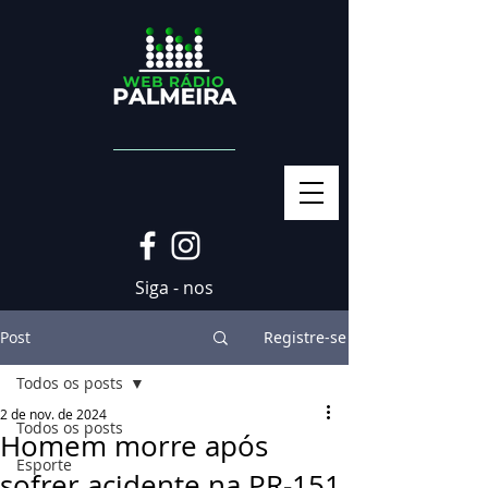
Siga - nos
Post
Registre-se
Todos os posts
2 de nov. de 2024
Todos os posts
Homem morre após
Esporte
sofrer acidente na PR-151