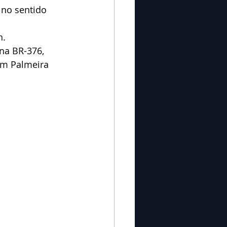
 no sentido 
h.
na BR-376, 
em Palmeira 