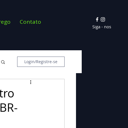
rego
Contato
Siga - nos
Login/Registre-se
tro
 BR-