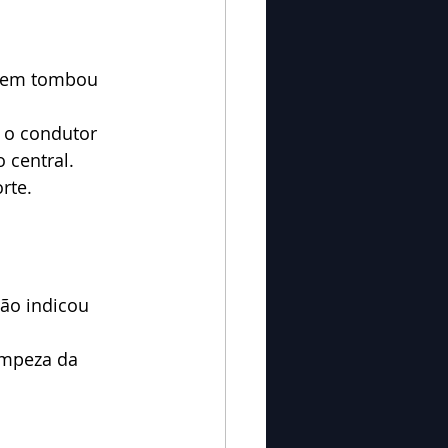
trem tombou 
 o condutor 
 central.
rte.
não indicou 
impeza da 