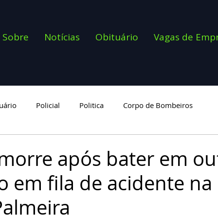
Sobre
Notícias
Obituário
Vagas de Emp
uário
Policial
Politica
Corpo de Bombeiros
goria
orre após bater em ou
 em fila de acidente na
almeira