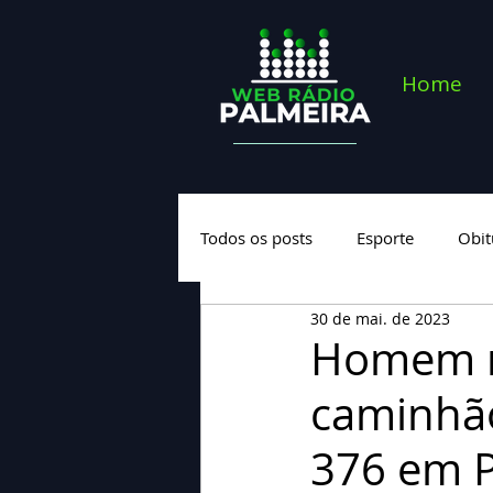
Home
Todos os posts
Esporte
Obit
30 de mai. de 2023
Saúde
Geral
Nova cate
Homem m
caminhão
376 em P