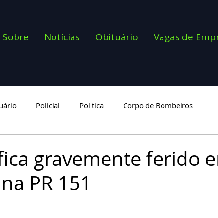
Sobre
Notícias
Obituário
Vagas de Emp
uário
Policial
Politica
Corpo de Bombeiros
goria
ica gravemente ferido 
 na PR 151