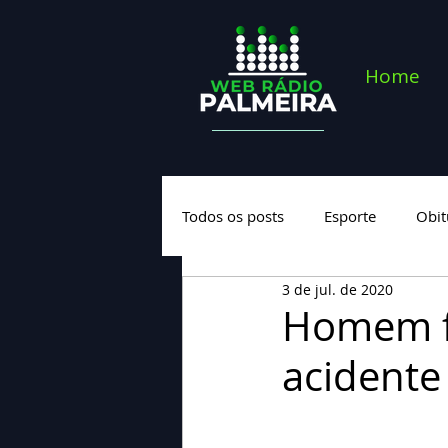
Home
Todos os posts
Esporte
Obit
3 de jul. de 2020
Saúde
Geral
Nova cate
Homem f
acidente