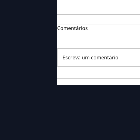
Comentários
Escreva um comentário
Corpo de Bombeiros
registrou acidente com
tombamento na BR-376 em
Palmeira