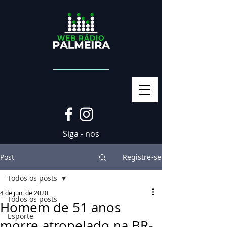
Siga - nos
Post
Registre-se
Todos os posts
4 de jun. de 2020
Todos os posts
Homem de 51 anos
Esporte
morre atropelado na BR-