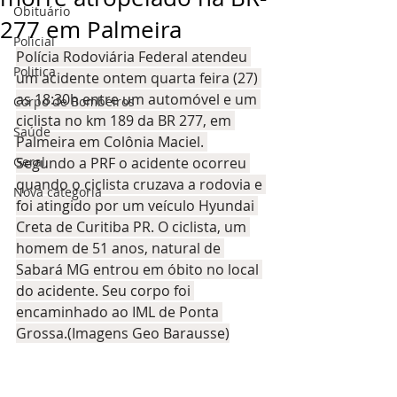
Obituário
277 em Palmeira
Policial
Polícia Rodoviária Federal atendeu 
Politica
um acidente ontem quarta feira (27) 
as 18:30h entre um automóvel e um 
Corpo de Bombeiros
ciclista no km 189 da BR 277, em 
Saúde
Palmeira em Colônia Maciel. 
Geral
Segundo a PRF o acidente ocorreu 
quando o ciclista cruzava a rodovia e 
Nova categoria
foi atingido por um veículo Hyundai 
Creta de Curitiba PR. O ciclista, um 
homem de 51 anos, natural de 
Sabará MG entrou em óbito no local 
do acidente. Seu corpo foi 
encaminhado ao IML de Ponta 
Grossa.(Imagens Geo Barausse)