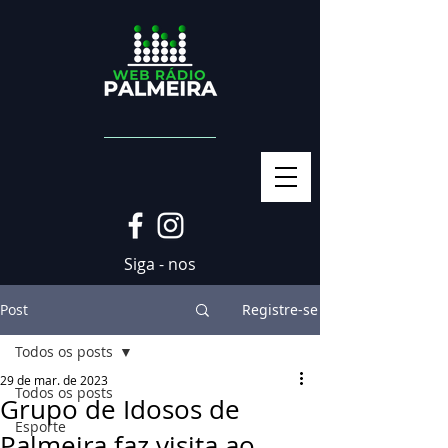
Siga - nos
Post
Registre-se
Todos os posts
29 de mar. de 2023
Todos os posts
Grupo de Idosos de
Esporte
Palmeira faz visita ao