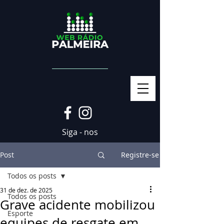
Siga - nos
Post
Registre-se
Todos os posts
31 de dez. de 2025
Todos os posts
Grave acidente mobilizou
Esporte
equipes de resgate em