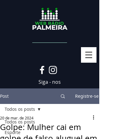
Siga - nos
Post
Registre-se
Todos os posts
20 de mar. de 2024
Todos os posts
Golpe: Mulher cai em
Esporte
golpe de falso aluguel em