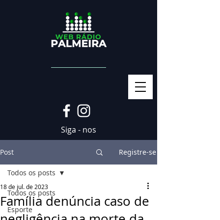
Siga - nos
Post
Registre-se
Todos os posts
18 de jul. de 2023
Todos os posts
Família denúncia caso de
Esporte
negligência na morte da