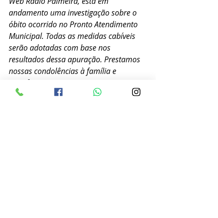
Web Rádio Palmeira, está em 
andamento uma investigação sobre o 
óbito ocorrido no Pronto Atendimento 
Municipal. Todas as medidas cabíveis 
serão adotadas com base nos 
resultados dessa apuração. Prestamos 
nossas condolências à família e 
manifestamos nosso compromisso com 
a transparência e a busca pela 
qualidade dos serviços de saúde.
A Web Rádio Palmeira deixa aberto 
o espaço novamente para a família 
de Lauana e também a direção do 
hospital e também da prefeitura 
municipal de Palmeira caso houver 
novas informações e 
esclarecimentos sobre o caso.
Foto divulgação da família 