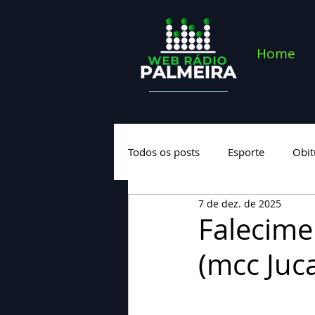
Home
Todos os posts
Esporte
Obit
7 de dez. de 2025
Saúde
Geral
Nova cate
Falecime
(mcc Juc