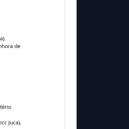
a).
nhora de 
tério 
cc Juca), 