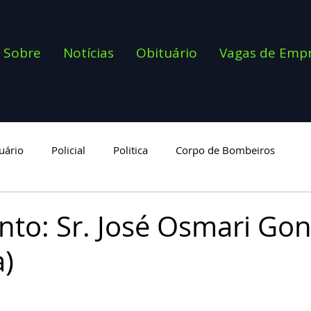
Sobre
Notícias
Obituário
Vagas de Emp
uário
Policial
Politica
Corpo de Bombeiros
goria
nto: Sr. José Osmari Gon
a)