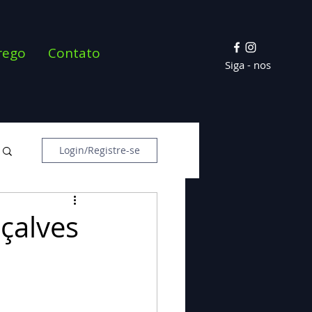
rego
Contato
Siga - nos
Login/Registre-se
çalves