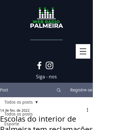
Siga - nos
Post
Registre-se
Todos os posts
14 de fev. de 2022
Todos os posts
Escolas do interior de
Esporte
Palmeira tem reclamações