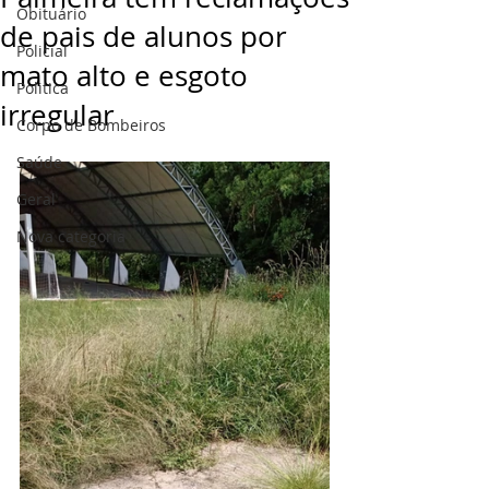
Obituário
de pais de alunos por
Policial
mato alto e esgoto
Politica
irregular
Corpo de Bombeiros
Saúde
Geral
Nova categoria