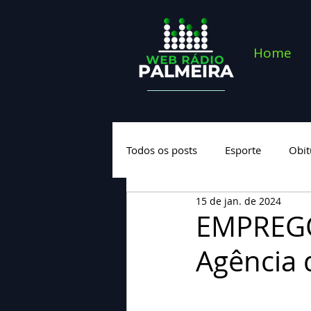
Home
Todos os posts
Esporte
Obit
15 de jan. de 2024
Saúde
Geral
Nova cate
EMPREGO:
Agência 