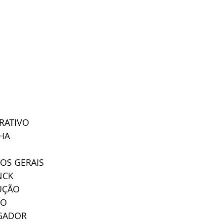
TRATIVO
NHA
ÇOS GERAIS
NCK
UÇÃO
NO
GADOR