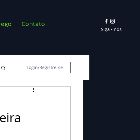
rego
Contato
Siga - nos
Login/Registre-se
eira